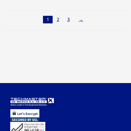
1
2
3
→