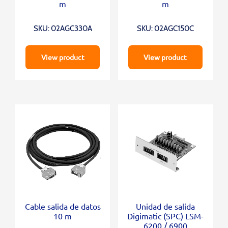
m
m
SKU: 02AGC330A
SKU: 02AGC150C
View product
View product
Cable salida de datos
Unidad de salida
10 m
Digimatic (SPC) LSM-
6200 / 6900