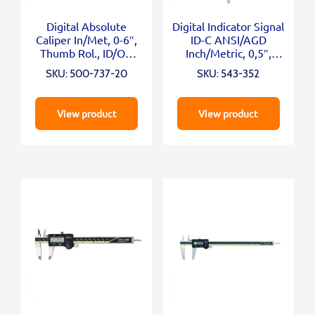
Digital Absolute
Digital Indicator Signal
Caliper In/Met, 0-6″,
ID-C ANSI/AGD
Thumb Rol., ID/OD
Inch/Metric, 0,5″,
Carb. Ja
0,00005″, Lug Back
SKU: 500-737-20
SKU: 543-352
View product
View product