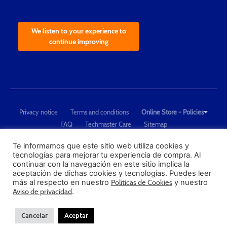
We listen to your experience to
continue improving
Privacy notice
Terms and conditions
Online Store - Policies
FAQ
Techmaster Care
Sitemap
Copyright © 2021 Techmaster de México. Developed by
QDC
.
"Techmaster de México is The Global Leader in Test Equipment Solutions -
Te informamos que este sitio web utiliza cookies y
tecnologías para mejorar tu experiencia de compra. Al
Calibration, Dimensional Measurement and Testing"
continuar con la navegación en este sitio implica la
aceptación de dichas cookies y tecnologías. Puedes leer
PROFECO
más al respecto en nuestro
Políticas de Cookies
y nuestro
CONDUSEF
Aviso de privacidad
.
Cancelar
Aceptar