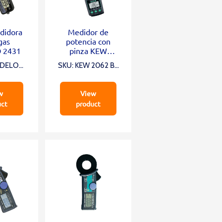
didora
Medidor de
gas
potencia con
 2431
pinza KEW
2062BT
ODELO
SKU: KEW 2062 BT
1
(RELOJ DE
BOLSILLO)
w
View
uct
product