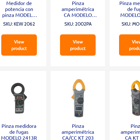
Medidor de
Pinza
Pinza me
potencia con
amperimétrica
de fu
pinza MODELO
CA MODELO
MODELO
KEW 2062
2002PA
SKU: KEW 2062
SKU: 2002PA
SKU: M
243
View
View
Vie
product
product
prod
Pinza medidora
Pinza
Pin
de fugas
amperimétrica
amperim
MODELO 2413R
CA/CC KT 203
CA KT