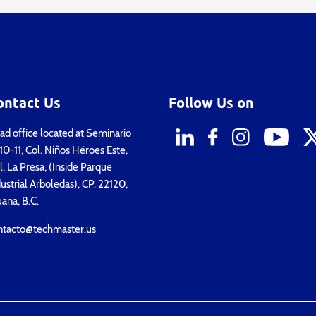
ontact Us
Follow Us on
d office located at Seminario
0-11, Col. Niños Héroes Este,
. La Presa, (Inside Parque
ustrial Arboledas), CP. 22120,
uana, B.C.
ntacto@techmaster.us