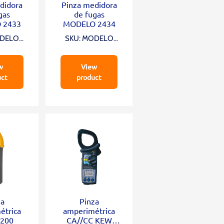
didora
Pinza medidora
gas
de fugas
 2433
MODELO 2434
ODELO
SKU: MODELO
3
2434
w
View
uct
product
za
Pinza
étrica
amperimétrica
 200
CA//CC KEW