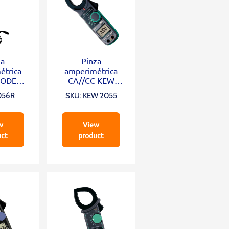
za
Pinza
étrica
amperimétrica
MODELO
CA//CC KEW
6R
2055
056R
SKU: KEW 2055
w
View
uct
product