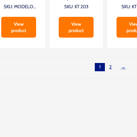
SKU: MODELO
SKU: KT 203
SKU: K
2413R
View
View
Vie
product
product
prod
1
2
→