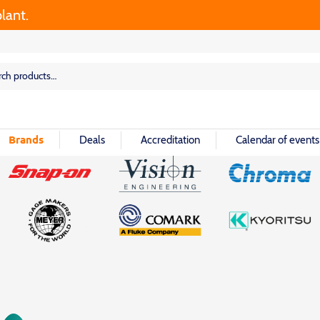
rch
rch
Brands
Deals
Accreditation
Calendar of events