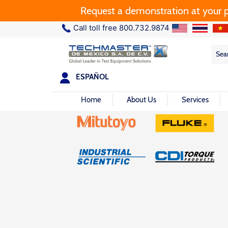
Request a demonstration at your plant.
Call toll free 800.732.9874
Sea
Sea
for:
ESPAÑOL
Home
About Us
Services