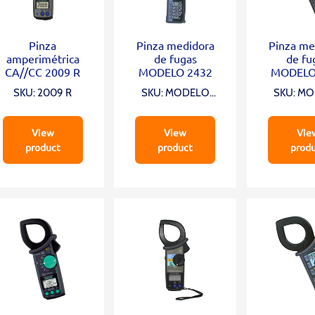
Pinza
Pinza medidora
Pinza me
amperimétrica
de fugas
de fu
CA//CC 2009 R
MODELO 2432
MODELO
SKU: 2009 R
SKU: MODELO
SKU: M
2432
243
View
View
Vie
product
product
prod