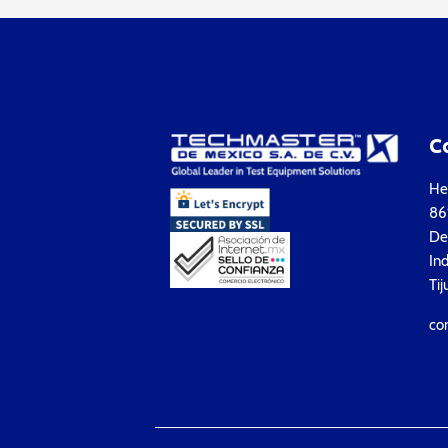
C
Hea
861
Del
Ind
Tij
co