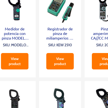
Medidor de
Registrador de
Pin
potencia con
pinza de
amperim
pinza MODELO
miliamperios de
CA//CC 
2060BT
CC KEW 2510
205
SKU: MODELO
SKU: KEW 2510
SKU: 2
2060BT
View
View
Vie
product
product
prod