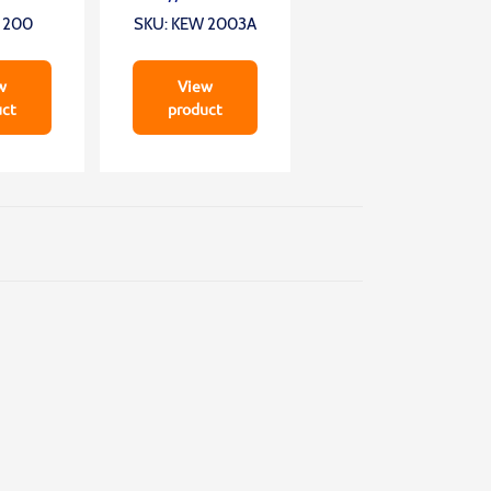
2003A
T 200
SKU: KEW 2003A
w
View
uct
product