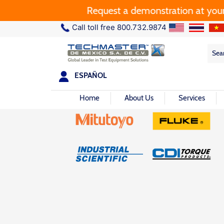
Request a demonstration at your plant.
Call toll free 800.732.9874
Sea
Sea
for:
ESPAÑOL
Home
About Us
Services