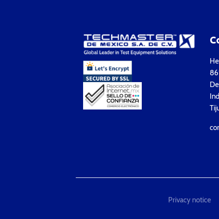
C
Hea
861
Del
Ind
Tij
co
Privacy notice