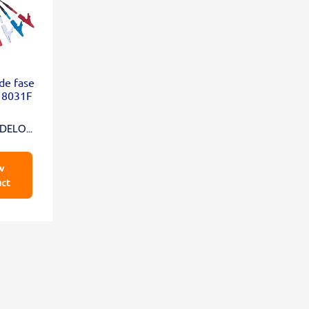
 de fase
8031F
ODELO
1F
w
uct