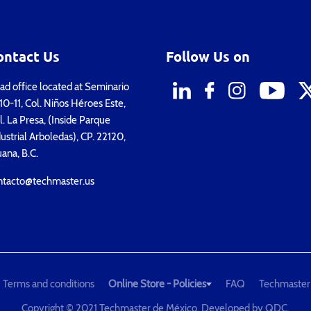
ontact Us
Follow Us on
d office located at Seminario
0-11, Col. Niños Héroes Este,
. La Presa, (Inside Parque
ustrial Arboledas), CP. 22120,
uana, B.C.
ntacto@techmaster.us
Terms and conditions
Online Store - Policies
FAQ
Techmaster
Copyright © 2021 Techmaster de México. Developed by
QDC
.