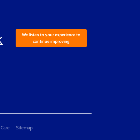
We listen to your experience to
continue improving
 Care
Sitemap