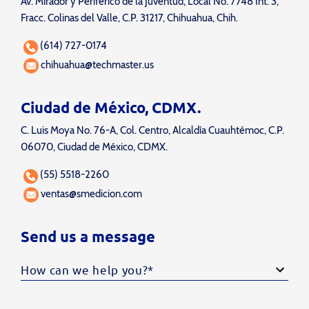
Av. Mirador y Periférico de la Juventud, Local No. 7748 Int. 3,
Fracc. Colinas del Valle, C.P. 31217, Chihuahua, Chih.
(614) 727-0174
chihuahua@techmaster.us
Ciudad de México, CDMX.
C. Luis Moya No. 76-A, Col. Centro, Alcaldía Cuauhtémoc, C.P.
06070, Ciudad de México, CDMX.
(55) 5518-2260
ventas@smedicion.com
Send us a message