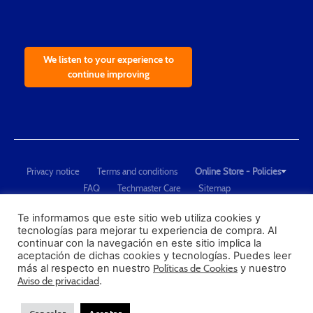
We listen to your experience to
continue improving
Privacy notice
Terms and conditions
Online Store - Policies
FAQ
Techmaster Care
Sitemap
Copyright © 2021 Techmaster de México. Developed by
QDC
.
"Techmaster de México is The Global Leader in Test Equipment Solutions -
Te informamos que este sitio web utiliza cookies y
tecnologías para mejorar tu experiencia de compra. Al
Calibration, Dimensional Measurement and Testing"
continuar con la navegación en este sitio implica la
aceptación de dichas cookies y tecnologías. Puedes leer
PROFECO
más al respecto en nuestro
Políticas de Cookies
y nuestro
CONDUSEF
Aviso de privacidad
.