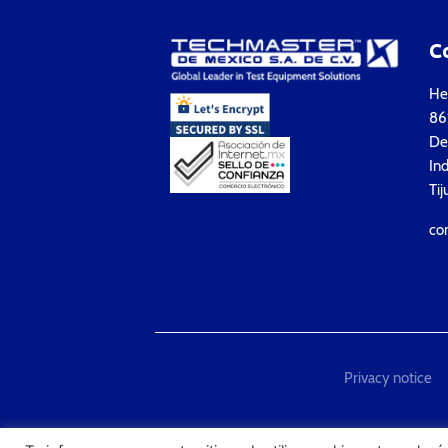
C
Hea
861
Del
Ind
Tij
co
Privacy notice
"Techmaster de México is T