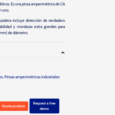
públicos. Es una pinza amperimétrica de CA
n uno.
azadera incluye detección de verdadero
iabilidad y mordazas extra grandes para
1 mm) de diámetro.
ps
,
Pinzas amperimétricas industriales
Request a free
Quote product
demo