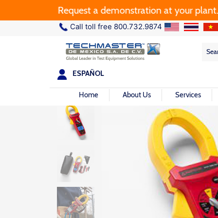
Request a demonstration at your plant.
Call toll free 800.732.9874
Sea
Sea
for:
ESPAÑOL
Home
About Us
Services