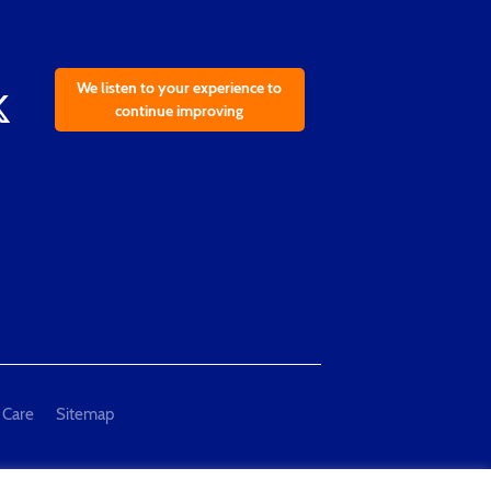
We listen to your experience to
continue improving
 Care
Sitemap
al Measurement and Testing"