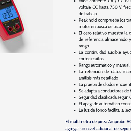
Mide corriente CA / CC ha
voltaje CC hasta 750 V, frec
de trabajo
Peak hold comprueba los tran
motor en busca de picos
El cero relativo muestra la d
de referencia almacenado y
rango.
La continuidad audible ayud
cortocircuitos
Rango automático y manual p
La retención de datos mant
análisis más detallado
La prueba de diodos encuent
Se adapta a conductores de 
Seguridad clasificada según 
El apagado automático conserv
La luz de fondo facilita la l
El multímetro de pinza Amprobe AC
agregar un nivel adicional de segur