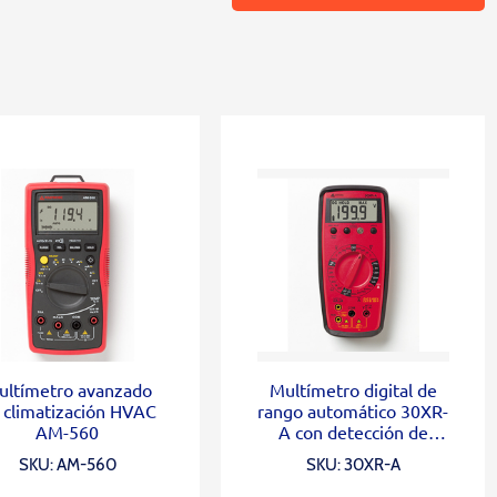
ultímetro avanzado
Multímetro digital de
 climatización HVAC
rango automático 30XR-
AM-560
A con detección de
voltaje sin contacto
SKU: AM-560
SKU: 30XR-A
VolTect ™