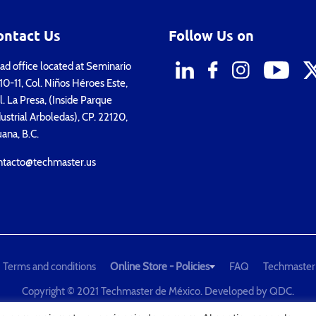
ontact Us
Follow Us on
d office located at Seminario
0-11, Col. Niños Héroes Este,
. La Presa, (Inside Parque
ustrial Arboledas), CP. 22120,
uana, B.C.
ntacto@techmaster.us
Terms and conditions
Online Store - Policies
FAQ
Techmaster
Copyright © 2021 Techmaster de México. Developed by
QDC
.
he Global Leader in Test Equipment Solutions - Calibration, Dimension