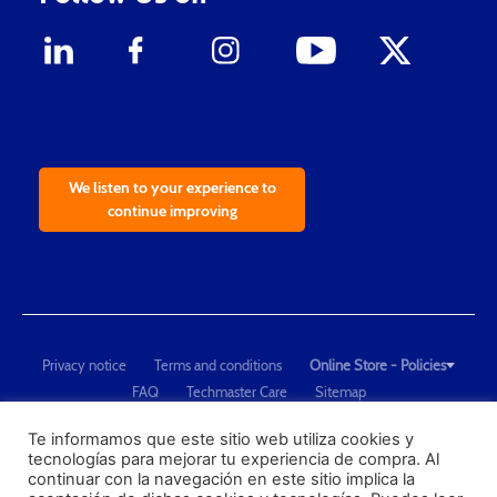
We listen to your experience to
continue improving
Privacy notice
Terms and conditions
Online Store - Policies
FAQ
Techmaster Care
Sitemap
Copyright © 2021 Techmaster de México. Developed by
QDC
.
"Techmaster de México is The Global Leader in Test Equipment Solutions -
Te informamos que este sitio web utiliza cookies y
tecnologías para mejorar tu experiencia de compra. Al
Calibration, Dimensional Measurement and Testing"
continuar con la navegación en este sitio implica la