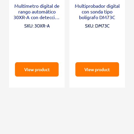
Multímetro digital de
Multiprobador digital
rango automático
con sonda tipo
30XR-A con detección
bolígrafo DM73C
de voltaje sin contacto
SKU: 30XR-A
SKU: DM73C
VolTect ™
View product
View product