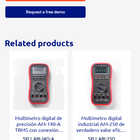
Request a free demo
Related products
Multímetro digital de
Multímetro digital
precisión AM-140-A
industrial AM-250 de
TRMS con conexión a
verdadero valor eficaz,
PC
HVAC/electricidad
SKU: AM-140-A
SKU: AM-250