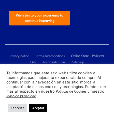
We listen to your experience to
continue improving
Privacy notice
Terms and conditions
Online Store - Policies
FAQ
Techmaster Care
Sitemap
Copyright © 2021 Techmaster de México. Developed by
QDC
.
"Techmaster de México is The Global Leader in Test Equipment Solutions -
Te informamos que este sitio web utiliza cookies y
tecnologías para mejorar tu experiencia de compra. Al
Calibration, Dimensional Measurement and Testing"
continuar con la navegación en este sitio implica la
aceptación de dichas cookies y tecnologías. Puedes leer
PROFECO
más al respecto en nuestro
Políticas de Cookies
y nuestro
CONDUSEF
Aviso de privacidad
.
Cancelar
Aceptar