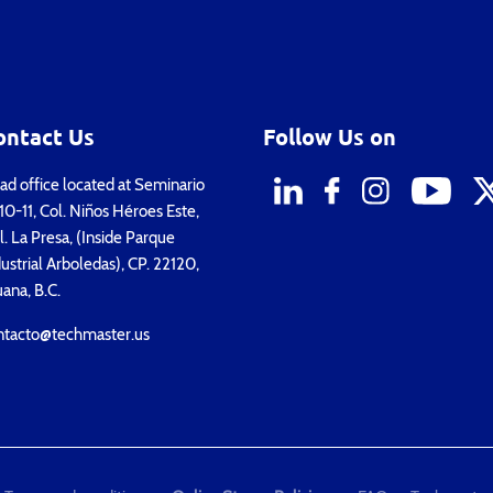
ontact Us
Follow Us on
d office located at Seminario
0-11, Col. Niños Héroes Este,
. La Presa, (Inside Parque
ustrial Arboledas), CP. 22120,
uana, B.C.
ntacto@techmaster.us