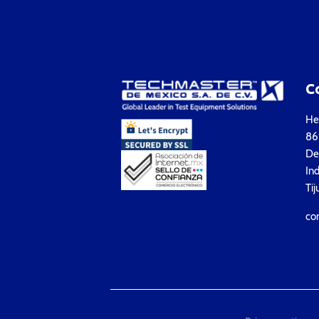
C
Hea
861
Del
Ind
Tij
co