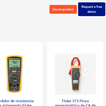
Request a free
Quote product
demo
didor de resistencia
Fluke 373 Pinza
e aislamiento Fluke
amperimétrica de CA de