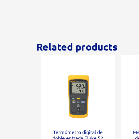
Related products
Termómetro digital de
Me
doble entrada Fluke 52
d