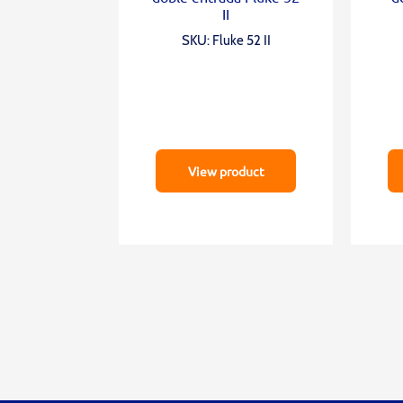
II
SKU: Fluke 52 II
View product