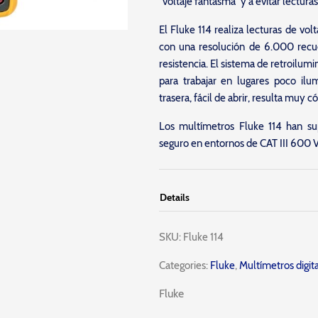
“voltaje fantasma” y a evitar lecturas
El Fluke 114 realiza lecturas de vol
con una resolución de 6.000 recue
resistencia. El sistema de retroilumi
para trabajar en lugares poco ilu
trasera, fácil de abrir, resulta muy 
Los multímetros Fluke 114 han s
seguro en entornos de CAT III 600 V
Details
SKU:
Fluke 114
Categories:
Fluke
,
Multímetros digit
Fluke