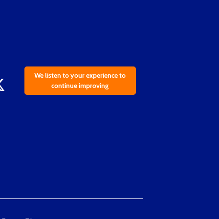
We listen to your experience to
continue improving