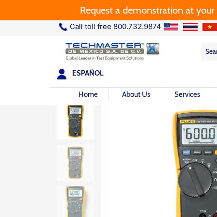
Request a demonstration at your plan
Call toll free 800.732.9874
Sea
Sea
for:
ESPAÑOL
Home
About Us
Services