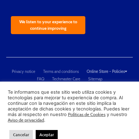
We listen to your experience to
continue improving
Privacy notice
Terms and conditions
Online Store - Policies
FAQ
Techmaster Care
Sitemap
Copyright © 2021 Techmaster de México. Developed by
QDC
.
"Techmaster de México is The Global Leader in Test Equipment Solutions -
Te informamos que este sitio web utiliza cookies y
tecnologías para mejorar tu experiencia de compra. Al
Calibration, Dimensional Measurement and Testing"
continuar con la navegación en este sitio implica la
aceptación de dichas cookies y tecnologías. Puedes leer
PROFECO
más al respecto en nuestro
Políticas de Cookies
y nuestro
CONDUSEF
Aviso de privacidad
.
Cancelar
Aceptar