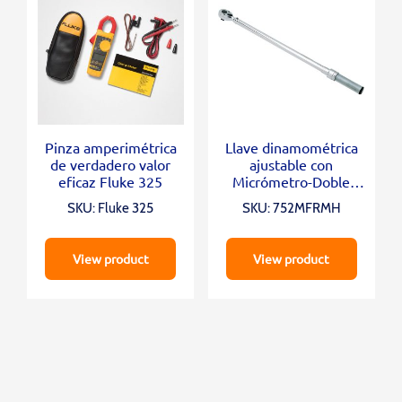
Pinza amperimétrica
Llave dinamométrica
de verdadero valor
ajustable con
eficaz Fluke 325
Micrómetro-Doble
escala 3/8″ (5-75 ft.lb)
SKU: Fluke 325
SKU: 752MFRMH
View product
View product