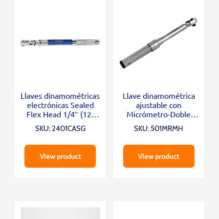
Llaves dinamométricas
Llave dinamométrica
electrónicas Sealed
ajustable con
Flex Head 1/4″ (12-
Micrómetro-Doble
240 In.Lb)
escala 1/4″ (10-50 In.
SKU: 2401CASG
SKU: 501MRMH
Lb)
View product
View product