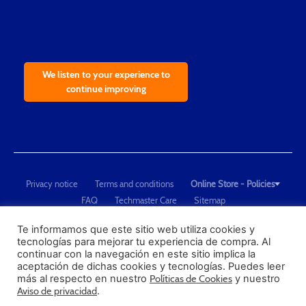
We listen to your experience to
continue improving
Privacy notice
Terms and conditions
Online Store - Policies
FAQ
Techmaster Care
Sitemap
Copyright © 2021 Techmaster de México. Developed by
QDC
.
"Techmaster de México is The Global Leader in Test Equipment Solutions -
Te informamos que este sitio web utiliza cookies y
tecnologías para mejorar tu experiencia de compra. Al
Calibration, Dimensional Measurement and Testing"
continuar con la navegación en este sitio implica la
aceptación de dichas cookies y tecnologías. Puedes leer
PROFECO
más al respecto en nuestro
Políticas de Cookies
y nuestro
CONDUSEF
Aviso de privacidad
.