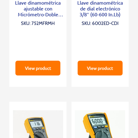
Llave dinamométrica
Llave dinamométrica
ajustable con
de dial electrónico
Micrómetro-Doble
3/8″ (60-600 In.Lb)
escala 3/8″ (5-75 ft.lb)
SKU: 752MFRMH
SKU: 6002ED-CDI
View product
View product