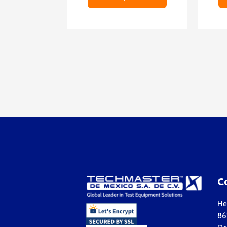
C
Hea
861