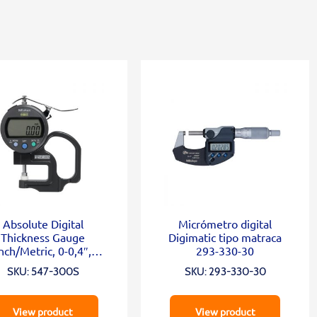
Absolute Digital
Micrómetro digital
Thickness Gauge
Digimatic tipo matraca
nch/Metric, 0-0,4″,
293-330-30
0,0005″, Standard
SKU: 547-300S
SKU: 293-330-30
View product
View product