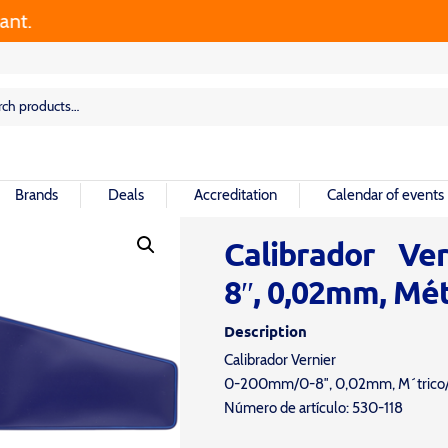
rch
rch
Brands
Deals
Accreditation
Calendar of events
Calibrador Ve
8″, 0,02mm, Mé
Description
Calibrador Vernier
0-200mm/0-8″, 0,02mm, M´trico/
Número de artículo: 530-118