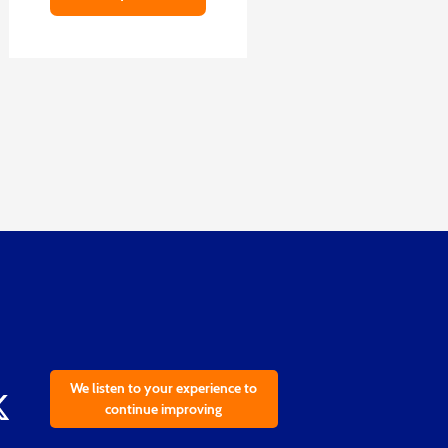
We listen to your experience to
continue improving