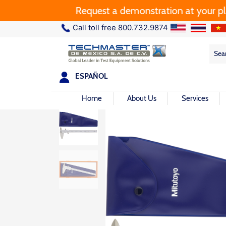
Request a demonstration at your plant.
Call toll free 800.732.9874
Sea
Sea
for:
ESPAÑOL
Home
About Us
Services