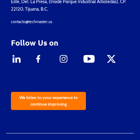
Este, Del. La Presa, (Inside Parque Industrial Arboledas), CP.
22120, Tijuana, B.C.
contacto@techmaster.us
Follow Us on
We listen to your experience to
continue improving