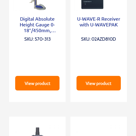
Digital Absolute
U-WAVE-R Receiver
Height Gauge 0-
with U-WAVEPAK
18″/450mm,
Inch/Metric
SKU: 570-313
SKU: 02AZD810D
View product
View product