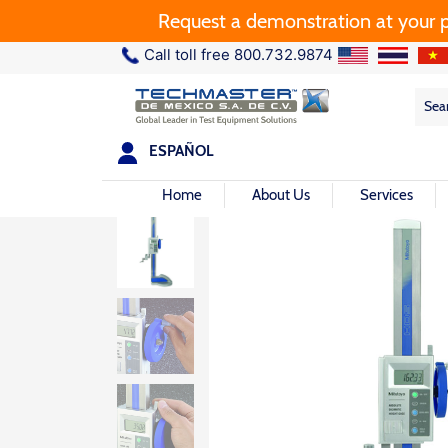
Request a demonstration at your plant.
Call toll free 800.732.9874
Sea
Sea
for:
ESPAÑOL
Home
About Us
Services