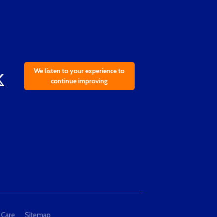
We listen to your experience to
continue improving
 Care
Sitemap