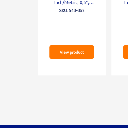
Inch/Metric, 0,5″,
Th
0,00005″, Lug Back
SKU: 543-352
View product