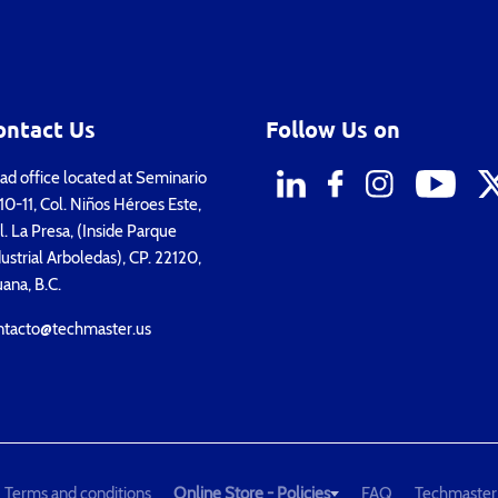
ontact Us
Follow Us on
d office located at Seminario
0-11, Col. Niños Héroes Este,
. La Presa, (Inside Parque
ustrial Arboledas), CP. 22120,
uana, B.C.
ntacto@techmaster.us
Terms and conditions
Online Store - Policies
FAQ
Techmaster