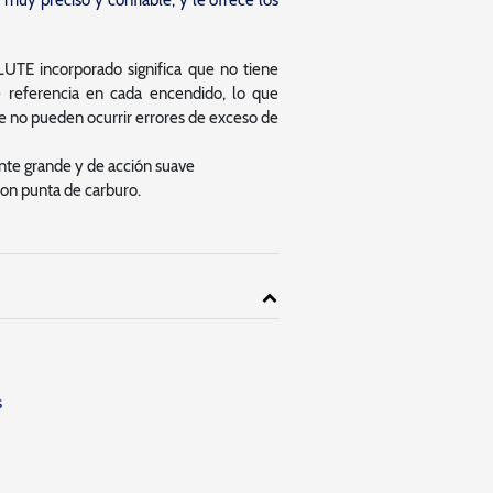
 muy preciso y confiable, y le ofrece los
LUTE incorporado significa que no tiene
 referencia en cada encendido, lo que
ue no pueden ocurrir errores de exceso de
nte grande y de acción suave
con punta de carburo.
s