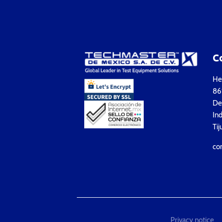
C
Hea
861
Del
Ind
Tij
co
Privacy notice