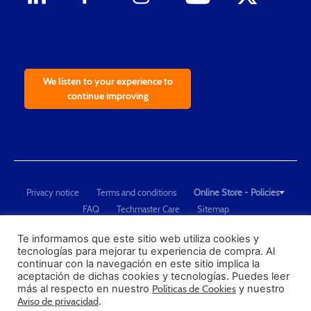
We listen to your experience to
continue improving
Privacy notice
Terms and conditions
Online Store - Policies
FAQ
Techmaster Care
Sitemap
Copyright © 2021 Techmaster de México. Developed by
QDC
.
"Techmaster de México is The Global Leader in Test Equipment Solutions -
Te informamos que este sitio web utiliza cookies y
tecnologías para mejorar tu experiencia de compra. Al
Calibration, Dimensional Measurement and Testing"
continuar con la navegación en este sitio implica la
aceptación de dichas cookies y tecnologías. Puedes leer
PROFECO
más al respecto en nuestro
Políticas de Cookies
y nuestro
CONDUSEF
Aviso de privacidad
.