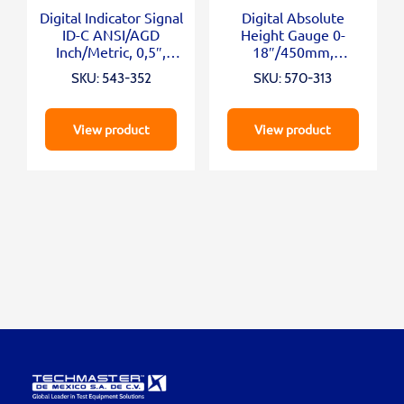
Digital Indicator Signal
Digital Absolute
ID-C ANSI/AGD
Height Gauge 0-
Inch/Metric, 0,5″,
18″/450mm,
0,00005″, Lug Back
Inch/Metric
SKU: 543-352
SKU: 570-313
View product
View product