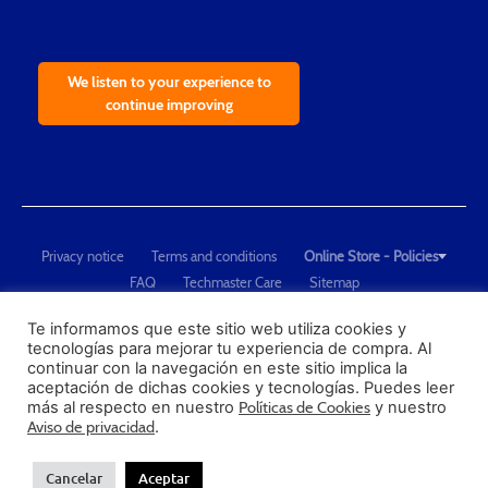
We listen to your experience to
continue improving
Privacy notice
Terms and conditions
Online Store - Policies
FAQ
Techmaster Care
Sitemap
Copyright © 2021 Techmaster de México. Developed by
QDC
.
"Techmaster de México is The Global Leader in Test Equipment Solutions -
Te informamos que este sitio web utiliza cookies y
tecnologías para mejorar tu experiencia de compra. Al
Calibration, Dimensional Measurement and Testing"
continuar con la navegación en este sitio implica la
aceptación de dichas cookies y tecnologías. Puedes leer
PROFECO
más al respecto en nuestro
Políticas de Cookies
y nuestro
CONDUSEF
Aviso de privacidad
.
Cancelar
Aceptar