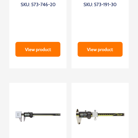
Inch/Metric, 0,804-6″,
SKU: 573-746-20
SKU: 573-191-30
IP67, Thumb Roller
View product
View product