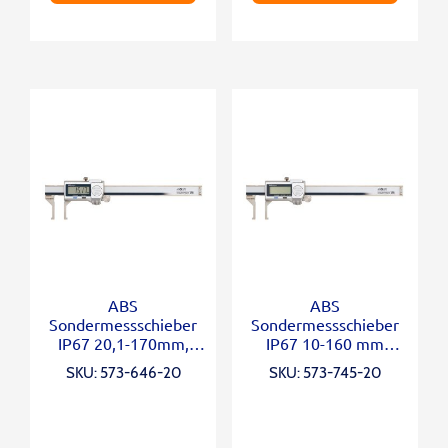
ABS
ABS
Sondermessschieber
Sondermessschieber
IP67 20,1-170mm,
IP67 10-160 mm
IP67, Thumb Roller
Inch/Metric, 0,404-6″,
SKU: 573-646-20
SKU: 573-745-20
IP67, Thumb Roller