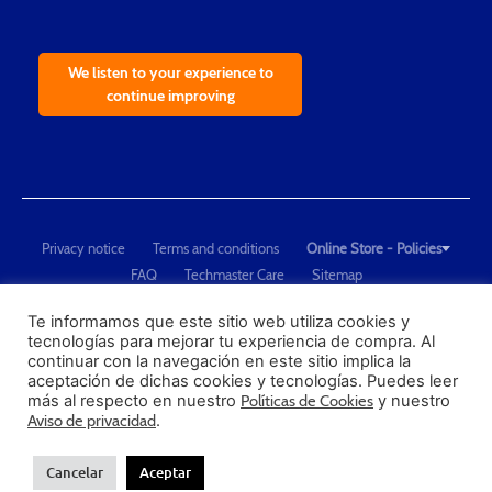
We listen to your experience to
continue improving
Privacy notice
Terms and conditions
Online Store - Policies
FAQ
Techmaster Care
Sitemap
Copyright © 2021 Techmaster de México. Developed by
QDC
.
"Techmaster de México is The Global Leader in Test Equipment Solutions -
Te informamos que este sitio web utiliza cookies y
tecnologías para mejorar tu experiencia de compra. Al
Calibration, Dimensional Measurement and Testing"
continuar con la navegación en este sitio implica la
aceptación de dichas cookies y tecnologías. Puedes leer
PROFECO
más al respecto en nuestro
Políticas de Cookies
y nuestro
CONDUSEF
Aviso de privacidad
.
Cancelar
Aceptar