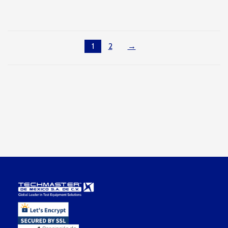
1
2
→