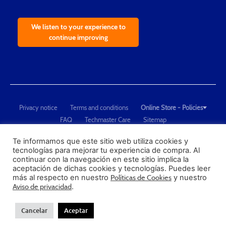
We listen to your experience to
continue improving
Privacy notice
Terms and conditions
Online Store - Policies
FAQ
Techmaster Care
Sitemap
Copyright © 2021 Techmaster de México. Developed by
QDC
.
"Techmaster de México is The Global Leader in Test Equipment Solutions -
Te informamos que este sitio web utiliza cookies y
tecnologías para mejorar tu experiencia de compra. Al
Calibration, Dimensional Measurement and Testing"
continuar con la navegación en este sitio implica la
aceptación de dichas cookies y tecnologías. Puedes leer
PROFECO
más al respecto en nuestro
Políticas de Cookies
y nuestro
CONDUSEF
Aviso de privacidad
.
Cancelar
Aceptar