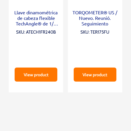
Llave dinamométrica
TORQOMETER® US /
de cabeza flexible
Nuevo. Reunió.
TechAngle® de 1/4
Seguimiento
“(12-240 in-lb)
SKU: ATECH1FR240B
SKU: TER175FU
View product
View product