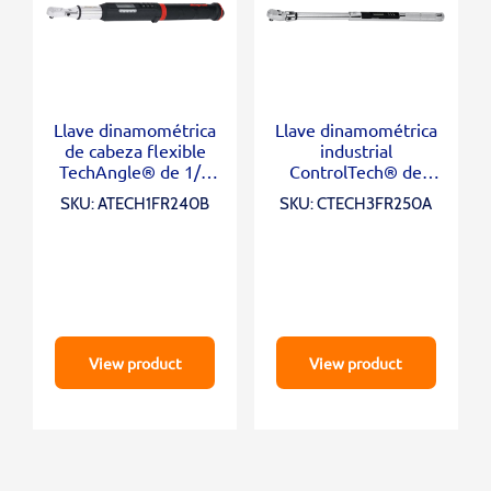
Llave dinamométrica
Llave dinamométrica
de cabeza flexible
industrial
TechAngle® de 1/4
ControlTech® de
“(12-240 in-lb)
cabezal flexible con
SKU: ATECH1FR240B
SKU: CTECH3FR250A
accionamiento de 1/2
“(12,5-250 ft-lb)
View product
View product