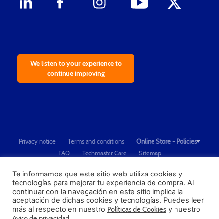
We listen to your experience to
continue improving
Privacy notice
Terms and conditions
Online Store - Policies
FAQ
Techmaster Care
Sitemap
Copyright © 2021 Techmaster de México. Developed by
QDC
.
"Techmaster de México is The Global Leader in Test Equipment Solutions -
Te informamos que este sitio web utiliza cookies y
tecnologías para mejorar tu experiencia de compra. Al
Calibration, Dimensional Measurement and Testing"
continuar con la navegación en este sitio implica la
aceptación de dichas cookies y tecnologías. Puedes leer
PROFECO
más al respecto en nuestro
Políticas de Cookies
y nuestro
CONDUSEF
Aviso de privacidad
.