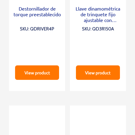
Destornillador de
Llave dinamométrica
torque preestablecido
de trinquete fijo
ajustable con
accionamiento de 1/2
SKU: QDRIVER4P
SKU: QD3R150A
“(30-150 ft-lb)
View product
View product