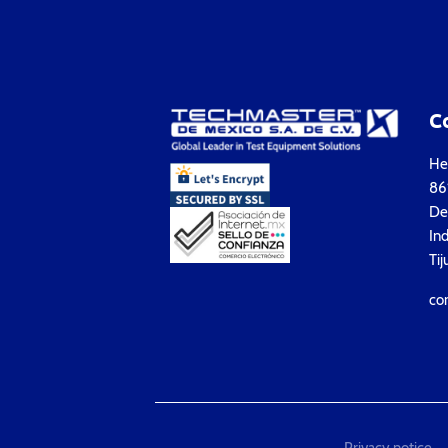
C
Hea
861
Del
Ind
Tij
co