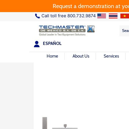
Request a demonstration at your plant.
Call toll free 800.732.9874
Sea
Sea
for:
ESPAÑOL
Home
About Us
Services