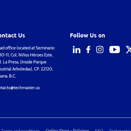
ontact Us
Follow Us on
d office located at Seminario
0-11, Col. Niños Héroes Este,
. La Presa, (Inside Parque
ustrial Arboledas), CP. 22120,
uana, B.C.
ntacto@techmaster.us