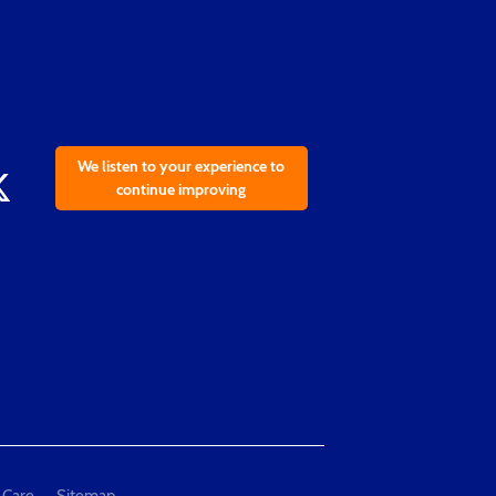
We listen to your experience to
continue improving