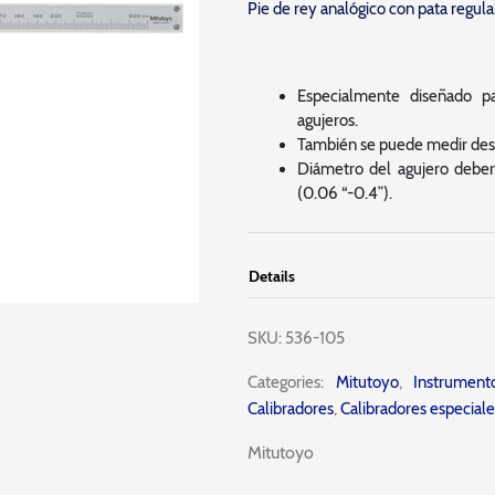
Pie de rey analógico con pata regul
Especialmente diseñado pa
agujeros.
También se puede medir desd
Diámetro del agujero debe
(0.06 “-0.4”).
Details
SKU:
536-105
Categories:
Mitutoyo
,
Instrumen
Calibradores
,
Calibradores especiale
Mitutoyo