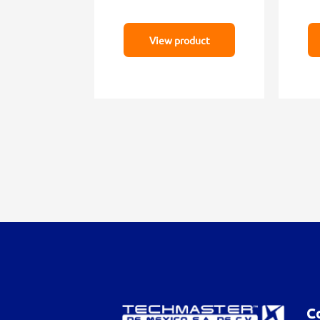
View product
C