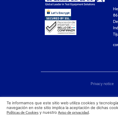
Hea
861
Del
Ind
Tij
co
Privacy notice
"Techmaster de México is T
Te informamos que este sitio web utiliza cookies y tecnología
navegación en este sitio implica la aceptación de dichas coo
Políticas de Cookies
y nuestro
Aviso de privacidad
.