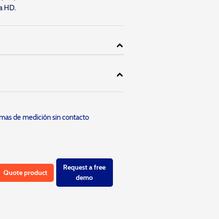
ra HD.
mas de medición sin contacto
Request a free
Quote product
demo