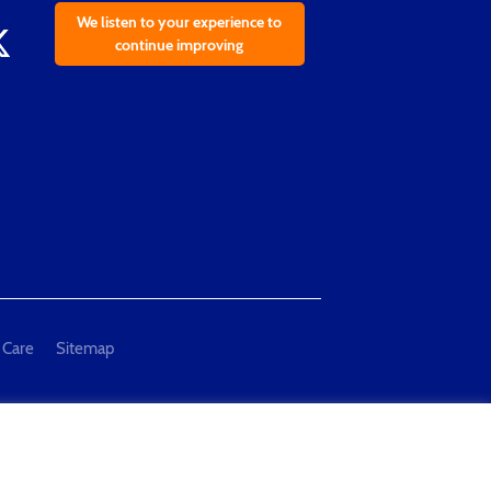
We listen to your experience to
continue improving
 Care
Sitemap
al Measurement and Testing"