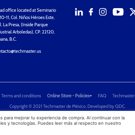
d office located at Seminario
0-11, Col. Niños Héroes Este,
. La Presa, (Inside Parque
ustrial Arboledas), CP. 22120,
uana, B.C.
ntacto@techmaster.us
Terms and conditions
Online Store - Policies
FAQ
Techmaster
Copyright © 2021 Techmaster de México. Developed by
QDC
.
he Global Leader in Test Equipment Solutions - Calibration, Dimension
s para mejorar tu experiencia de compra. Al continuar con la
kies y tecnologías. Puedes leer más al respecto en nuestro
PROFECO
CONDUSEF