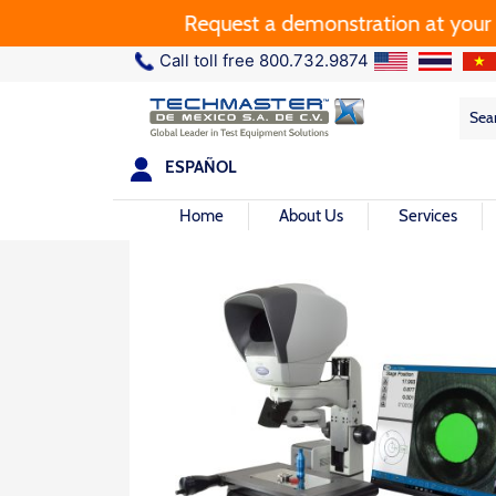
Request a demonstration at your plant.
Call toll free 800.732.9874
Sea
Sea
for:
ESPAÑOL
Home
About Us
Services