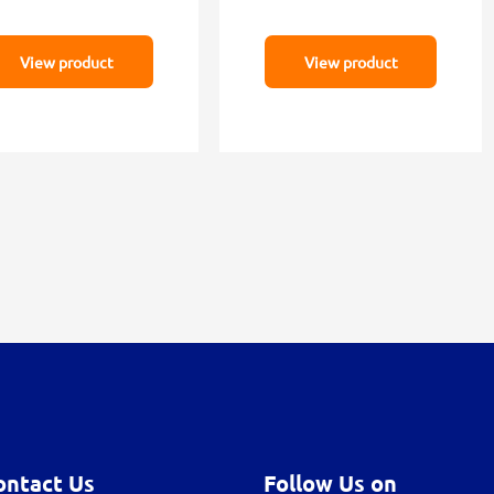
View product
View product
ontact Us
Follow Us on