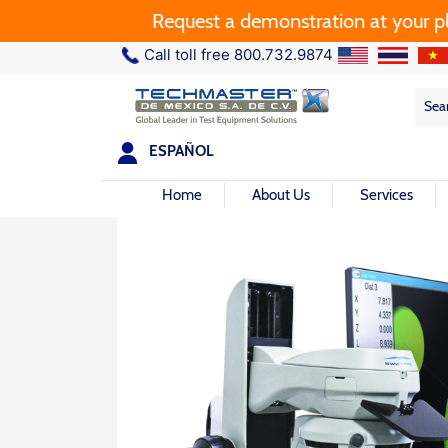
Request a demonstration at your plant.
Call toll free 800.732.9874
Sea
Sea
for:
ESPAÑOL
Home
About Us
Services