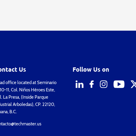
ontact Us
Follow Us on
d office located at Seminario
0-11, Col. Niños Héroes Este,
. La Presa, (Inside Parque
ustrial Arboledas), CP. 22120,
uana, B.C.
ntacto@techmaster.us