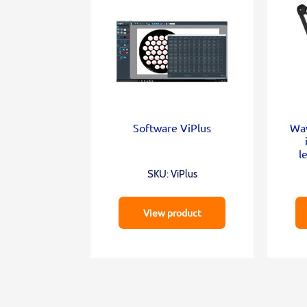
Software ViPlus
Wav
l
SKU: ViPlus
View product