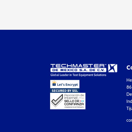
C
Hea
861
Del
Ind
Tij
co