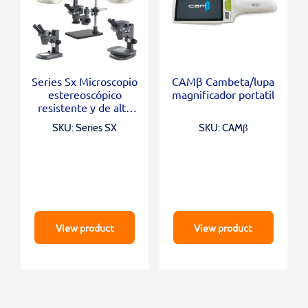
Series Sx Microscopio
CAMβ Cambeta/lupa
estereoscópico
magnificador portatil
resistente y de alta
calidad
SKU: Series SX
SKU: CAMβ
View product
View product