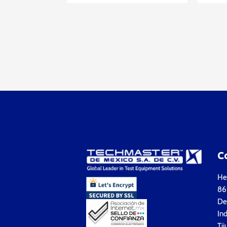
C
Hea
861
Del
Ind
Tij