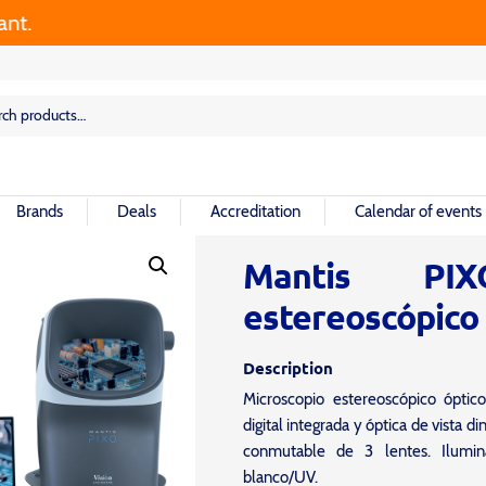
rch
rch
Brands
Deals
Accreditation
Calendar of events
Mantis PIX
estereoscópico
Description
Microscopio estereoscópico ópti
digital integrada y óptica de vista 
conmutable de 3 lentes. Ilumi
blanco/UV.