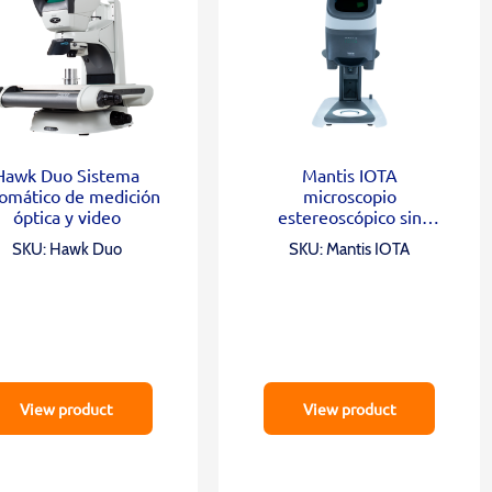
Hawk Duo Sistema
Mantis IOTA
omático de medición
microscopio
óptica y video
estereoscópico sin
oculares
SKU: Hawk Duo
SKU: Mantis IOTA
View product
View product