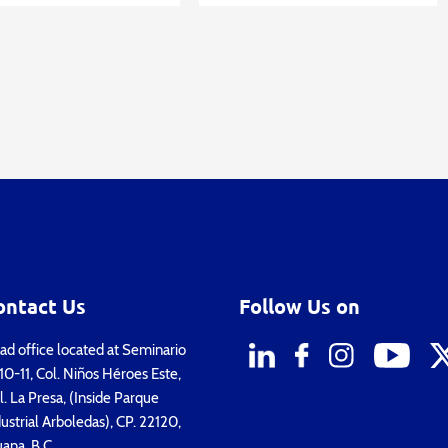
ontact Us
Follow Us on
d office located at Seminario
0-11, Col. Niños Héroes Este,
. La Presa, (Inside Parque
ustrial Arboledas), CP. 22120,
uana, B.C.