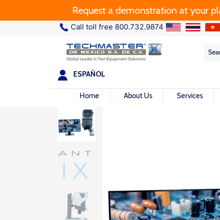
Request a demonstration at your plant.
Call toll free 800.732.9874
Sea
Sea
for:
ESPAÑOL
Home
About Us
Services