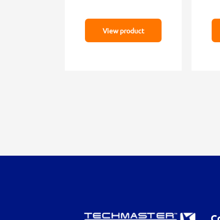
View product
C