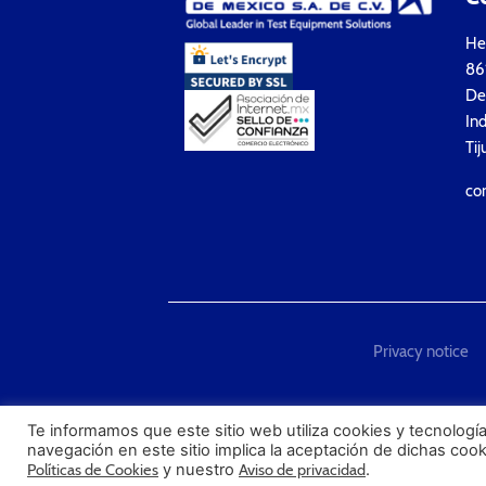
Hea
861
Del
Ind
Tij
co
Privacy notice
"Techmaster de México is T
Te informamos que este sitio web utiliza cookies y tecnología
navegación en este sitio implica la aceptación de dichas coo
Políticas de Cookies
y nuestro
Aviso de privacidad
.