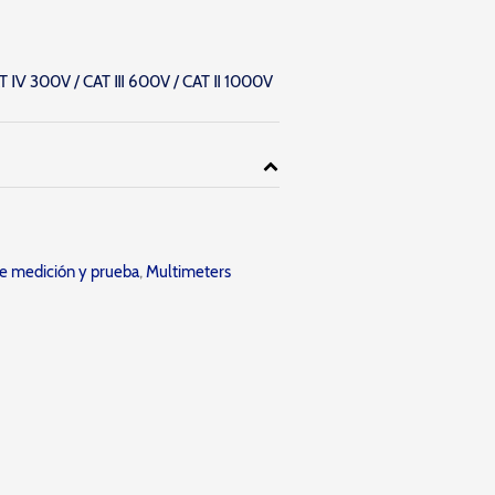
AT Ⅳ 300V / CAT Ⅲ 600V / CAT Ⅱ 1000V
e medición y prueba
,
Multimeters