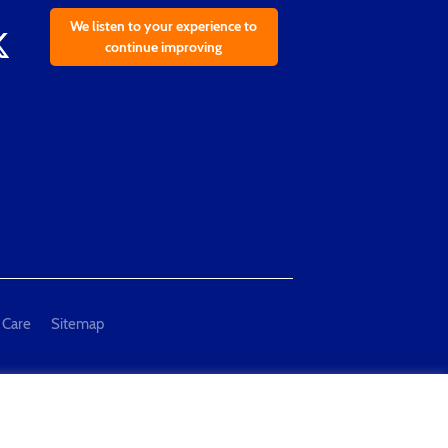
We listen to your experience to
continue improving
 Care
Sitemap
al Measurement and Testing"