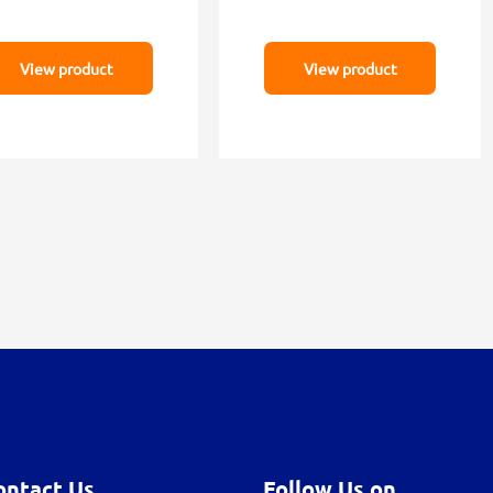
View product
View product
ontact Us
Follow Us on