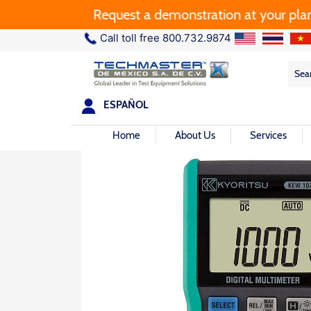
Request a demonstration at your plant.
Call toll free 800.732.9874
Sea
Sea
for:
ESPAÑOL
Home
About Us
Services