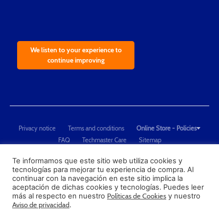
We listen to your experience to
continue improving
Privacy notice
Terms and conditions
Online Store - Policies
FAQ
Techmaster Care
Sitemap
Copyright © 2021 Techmaster de México. Developed by
QDC
.
"Techmaster de México is The Global Leader in Test Equipment Solutions -
Te informamos que este sitio web utiliza cookies y
tecnologías para mejorar tu experiencia de compra. Al
Calibration, Dimensional Measurement and Testing"
continuar con la navegación en este sitio implica la
aceptación de dichas cookies y tecnologías. Puedes leer
PROFECO
más al respecto en nuestro
Políticas de Cookies
y nuestro
CONDUSEF
Aviso de privacidad
.