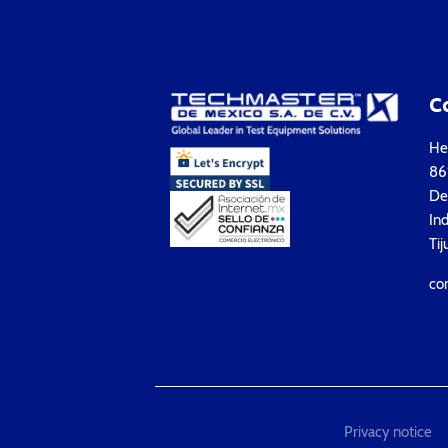
C
Hea
861
Del
Ind
Tij
co
Privacy notice