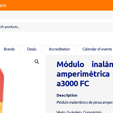
rch
rch
Brands
Deals
Accreditation
Calendar of events
Módulo inalá
amperimétri
a3000 FC
Description
Módulo inalámbrico de pinza amper
Véalo. Guárdelo. Compártalo.