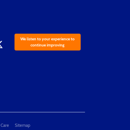
We listen to your experience to
continue improving
 Care
Sitemap