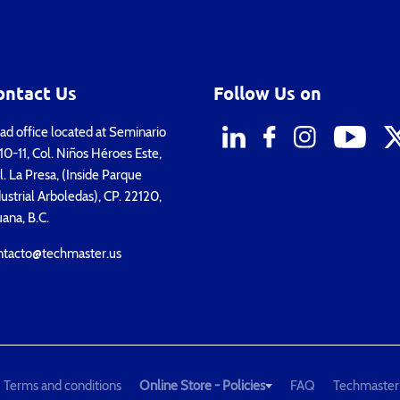
ontact Us
Follow Us on
d office located at Seminario
0-11, Col. Niños Héroes Este,
. La Presa, (Inside Parque
ustrial Arboledas), CP. 22120,
uana, B.C.
ntacto@techmaster.us
Terms and conditions
Online Store - Policies
FAQ
Techmaster