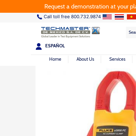
Request a demonstration at your plant.
Call toll free 800.732.9874
Sea
Sea
for:
ESPAÑOL
Home
About Us
Services