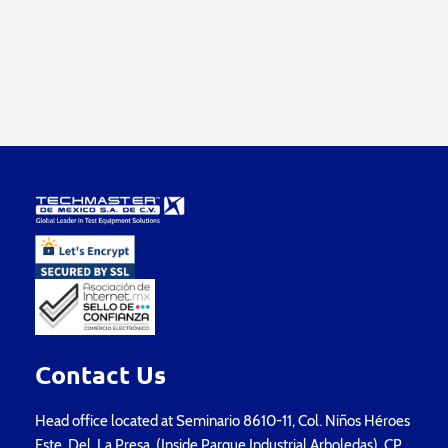
Contact Us
Head office located at Seminario 8610-11, Col. Niños Héroes
Este, Del. La Presa, (Inside Parque Industrial Arboledas), CP.