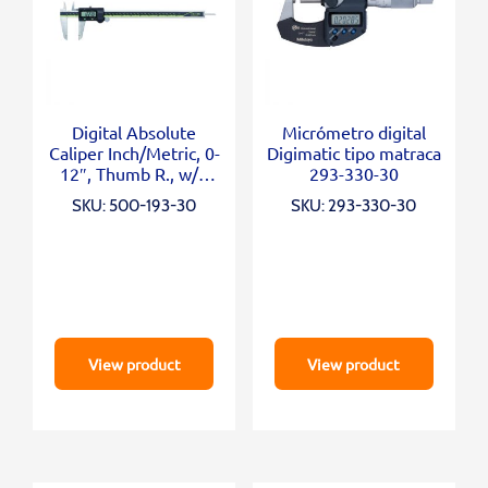
Digital Absolute
Micrómetro digital
Caliper Inch/Metric, 0-
Digimatic tipo matraca
12″, Thumb R., w/o
293-330-30
Outp.
SKU: 500-193-30
SKU: 293-330-30
View product
View product