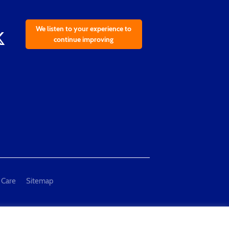
We listen to your experience to
continue improving
 Care
Sitemap
al Measurement and Testing"