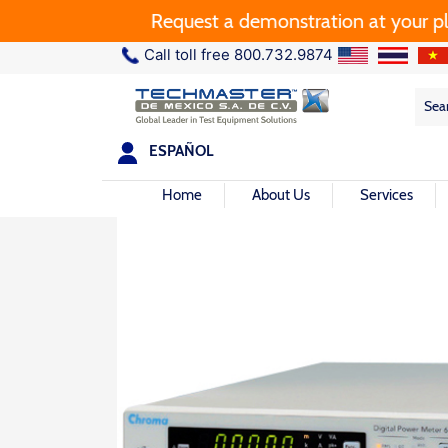
Request a demonstration at your plant
Call toll free 800.732.9874
Sea
Sea
for:
ESPAÑOL
Home
About Us
Services