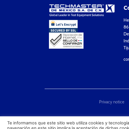
C
Hea
861
Del
Ind
Tij
co
Privacy notice
"Techmaster de México is T
Te informamos que este sitio web utiliza cookies y tecnología
navegación en este sitio implica la aceptación de dichas coo