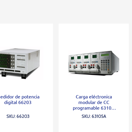
edidor de potencia
Carga eléctronica
digital 66203
modular de CC
programable 6310A
Series
SKU: 66203
SKU: 63105A