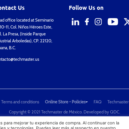
ontact Us
Follow Us on
d office located at Seminario
0-11, Col. Niños Héroes Este,
. La Presa, (Inside Parque
ustrial Arboledas), CP. 22120,
uana, B.C.
ntacto@techmaster.us
Terms and conditions
Online Store - Policies
FAQ
Techmaster
Copyright © 2021 Techmaster de México. Developed by
QDC
.
he Global Leader in Test Equipment Solutions - Calibration, Dimension
s para mejorar tu experiencia de compra. Al continuar con la
kies y tecnologías. Puedes leer más al respecto en nuestro