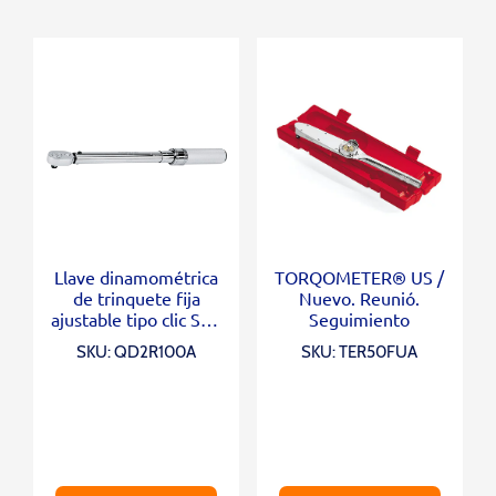
Llave dinamométrica
TORQOMETER® US /
de trinquete fija
Nuevo. Reunió.
ajustable tipo clic SAE
Seguimiento
con accionamiento de
SKU: QD2R100A
SKU: TER50FUA
3/8 “(20-100 ft-lb)