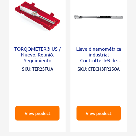
TORQOMETER® US /
Llave dinamométrica
Nuevo. Reunió.
industrial
Seguimiento
ControlTech® de
cabezal flexible con
SKU: TER25FUA
SKU: CTECH3FR250A
accionamiento de 1/2
“(12,5-250 ft-lb)
View product
View product