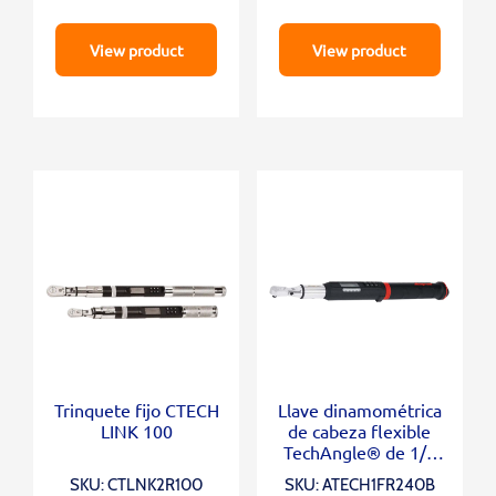
View product
View product
Trinquete fijo CTECH
Llave dinamométrica
LINK 100
de cabeza flexible
TechAngle® de 1/4
“(12-240 in-lb)
SKU: CTLNK2R100
SKU: ATECH1FR240B