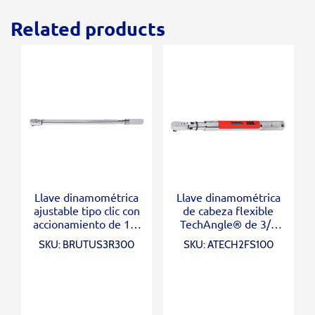
Related products
Llave dinamométrica
Llave dinamométrica
ajustable tipo clic con
de cabeza flexible
accionamiento de 1/2
TechAngle® de 3/8
“(60-300 ft-lb)
“(5-100 ft-lb)
SKU: BRUTUS3R300
SKU: ATECH2FS100