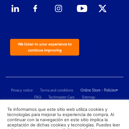
We listen to your experience to
continue improving
Privacy notice
Terms and conditions
Online Store - Policies
FAQ
Techmaster Care
Sitemap
Copyright © 2021 Techmaster de México. Developed by
QDC
.
"Techmaster de México is The Global Leader in Test Equipment Solutions -
Te informamos que este sitio web utiliza cookies y
tecnologías para mejorar tu experiencia de compra. Al
Calibration, Dimensional Measurement and Testing"
continuar con la navegación en este sitio implica la
aceptación de dichas cookies y tecnologías. Puedes leer
PROFECO