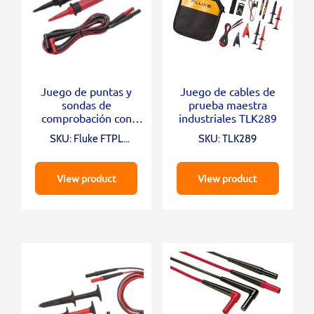
Juego de puntas y
Juego de cables de
sondas de
prueba maestra
comprobación con
industriales TLK289
fusible Fluke FTPL
SKU: Fluke FTPL
SKU: TLK289
SureGrip™
SureGrip™
View product
View product