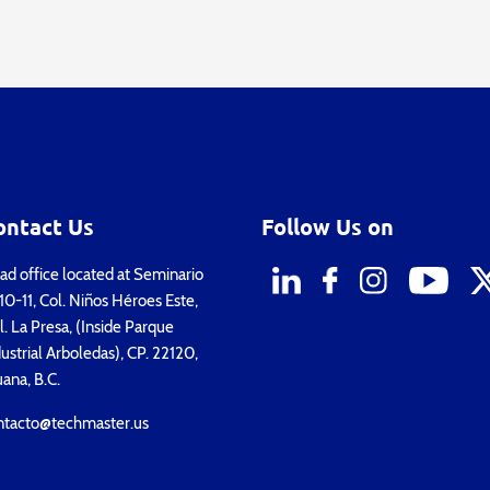
ontact Us
Follow Us on
d office located at Seminario
0-11, Col. Niños Héroes Este,
. La Presa, (Inside Parque
ustrial Arboledas), CP. 22120,
uana, B.C.
ntacto@techmaster.us