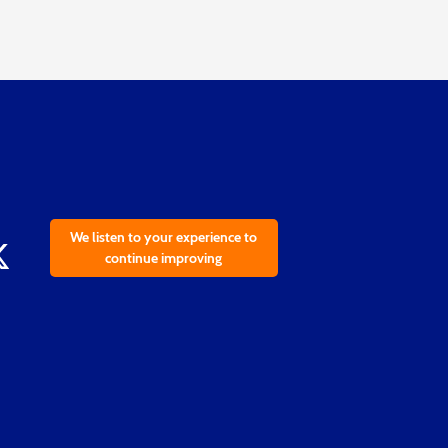
We listen to your experience to
continue improving