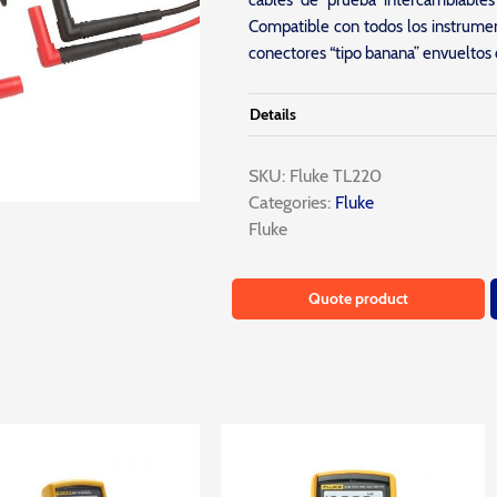
cables de prueba intercambiables 
Compatible con todos los instrume
conectores “tipo banana” envueltos
Details
SKU:
Fluke TL220
Categories:
Fluke
Fluke
Quote product