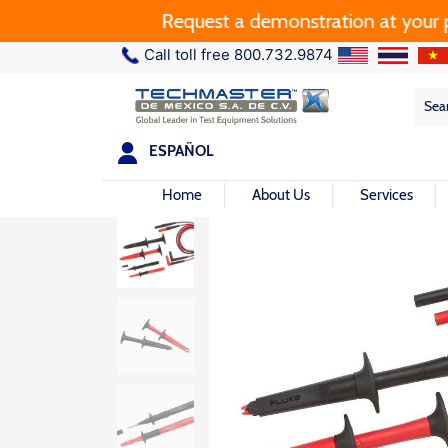
Request a demonstration at your plant.
Call toll free 800.732.9874
Sea
Sea
for:
ESPAÑOL
Home
About Us
Services