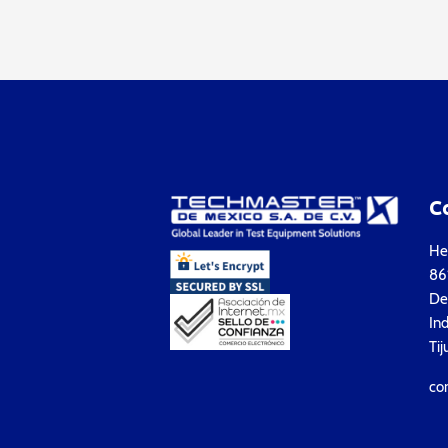
C
Hea
861
Del
Ind
Tij
co