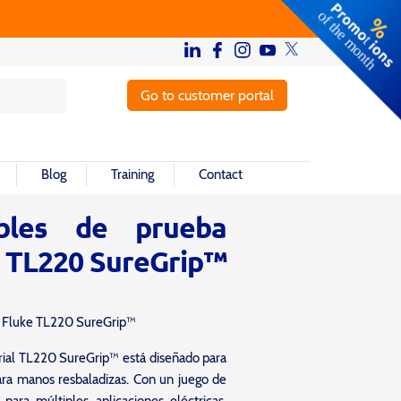
Go to customer portal
Blog
Training
Contact
bles de prueba
e TL220 SureGrip™
al Fluke TL220 SureGrip™
trial TL220 SureGrip™ está diseñado para
ara manos resbaladizas. Con un juego de