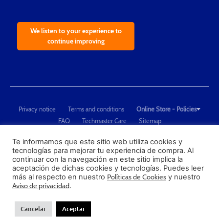
We listen to your experience to
continue improving
Privacy notice
Terms and conditions
Online Store - Policies
FAQ
Techmaster Care
Sitemap
Copyright © 2021 Techmaster de México. Developed by
QDC
.
"Techmaster de México is The Global Leader in Test Equipment Solutions -
Te informamos que este sitio web utiliza cookies y
tecnologías para mejorar tu experiencia de compra. Al
Calibration, Dimensional Measurement and Testing"
continuar con la navegación en este sitio implica la
aceptación de dichas cookies y tecnologías. Puedes leer
PROFECO
más al respecto en nuestro
Políticas de Cookies
y nuestro
CONDUSEF
Aviso de privacidad
.
Cancelar
Aceptar