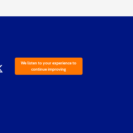
We listen to your experience to
continue improving