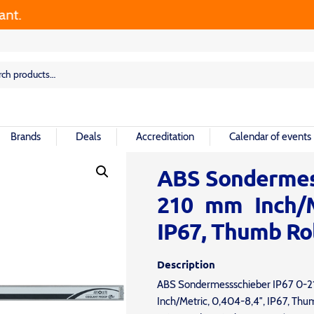
rch
rch
Brands
Deals
Accreditation
Calendar of events
ABS Sondermess
210 mm Inch/Me
IP67, Thumb Ro
Description
ABS Sondermessschieber IP67 0-
Inch/Metric, 0,404-8,4″, IP67, Thu