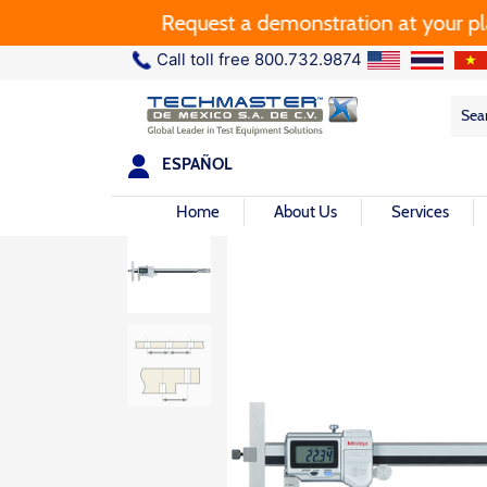
Request a demonstration at your plant.
Call toll free 800.732.9874
Sea
Sea
for:
ESPAÑOL
Home
About Us
Services