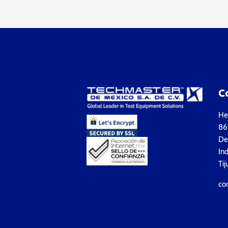
C
Hea
861
Del
Ind
Tij
co