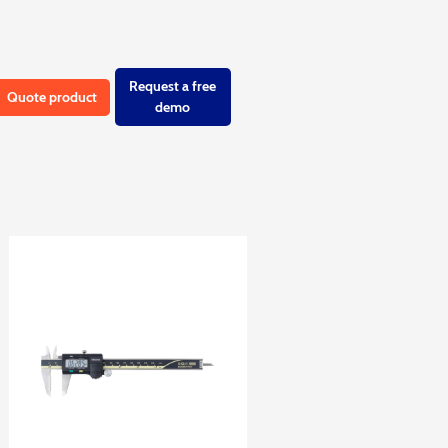
Request a free
Quote product
demo