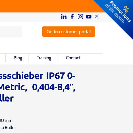
Go to customer portal
Blog
Training
Contact
schieber IP67 0-
tric, 0,404-8,4″,
ller
210 mm
mb Roller