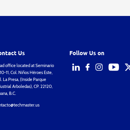
ontact Us
Follow Us on
d office located at Seminario
0-11, Col. Niños Héroes Este,
. La Presa, (Inside Parque
ustrial Arboledas), CP. 22120,
uana, B.C.
ntacto@techmaster.us