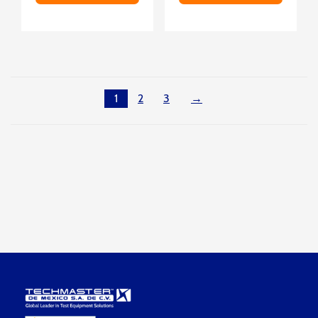
1
2
3
→