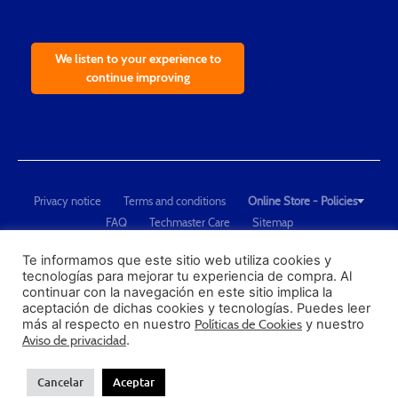
We listen to your experience to
continue improving
Privacy notice
Terms and conditions
Online Store - Policies
FAQ
Techmaster Care
Sitemap
Copyright © 2021 Techmaster de México. Developed by
QDC
.
"Techmaster de México is The Global Leader in Test Equipment Solutions -
Te informamos que este sitio web utiliza cookies y
tecnologías para mejorar tu experiencia de compra. Al
Calibration, Dimensional Measurement and Testing"
continuar con la navegación en este sitio implica la
aceptación de dichas cookies y tecnologías. Puedes leer
PROFECO
más al respecto en nuestro
Políticas de Cookies
y nuestro
CONDUSEF
Aviso de privacidad
.
Cancelar
Aceptar