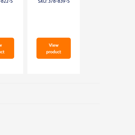
-822-5
SKU: 378-839-5
w
View
uct
product