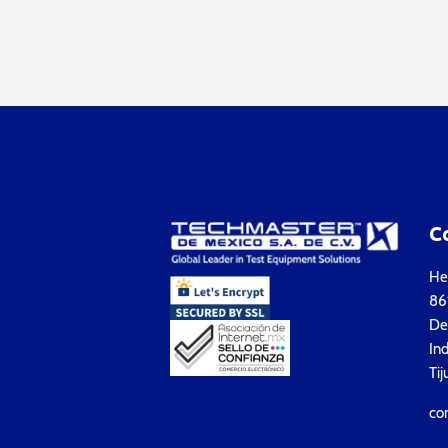
C
Hea
861
Del
Ind
Tij
co