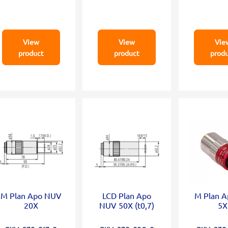
View
View
Vie
product
product
prod
M Plan Apo NUV
LCD Plan Apo
M Plan A
20X
NUV 50X (t0,7)
5X