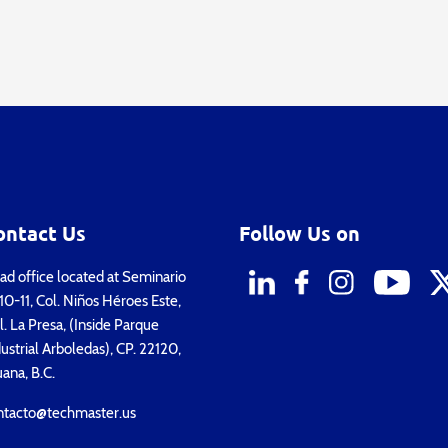
ontact Us
Follow Us on
d office located at Seminario
0-11, Col. Niños Héroes Este,
. La Presa, (Inside Parque
ustrial Arboledas), CP. 22120,
uana, B.C.
ntacto@techmaster.us