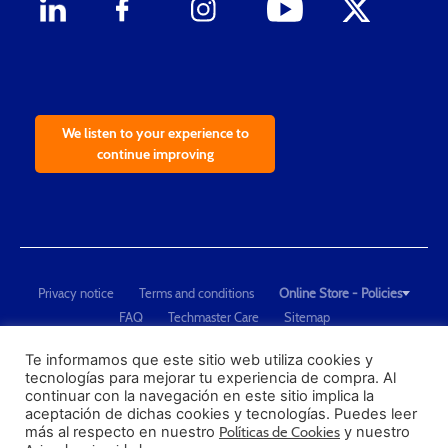
We listen to your experience to
continue improving
Privacy notice
Terms and conditions
Online Store - Policies
FAQ
Techmaster Care
Sitemap
Copyright © 2021 Techmaster de México. Developed by
QDC
.
"Techmaster de México is The Global Leader in Test Equipment Solutions -
Te informamos que este sitio web utiliza cookies y
tecnologías para mejorar tu experiencia de compra. Al
Calibration, Dimensional Measurement and Testing"
continuar con la navegación en este sitio implica la
aceptación de dichas cookies y tecnologías. Puedes leer
PROFECO
más al respecto en nuestro
Políticas de Cookies
y nuestro
CONDUSEF