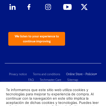
We listen to your experience to
continue improving
Privacy notice
Terms and conditions
Online Store - Policies
FAQ
Techmaster Care
Sitemap
Copyright © 2021 Techmaster de México. Developed by
QDC
.
"Techmaster de México is The Global Leader in Test Equipment Solutions -
Te informamos que este sitio web utiliza cookies y
tecnologías para mejorar tu experiencia de compra. Al
Calibration, Dimensional Measurement and Testing"
continuar con la navegación en este sitio implica la
aceptación de dichas cookies y tecnologías. Puedes leer
PROFECO