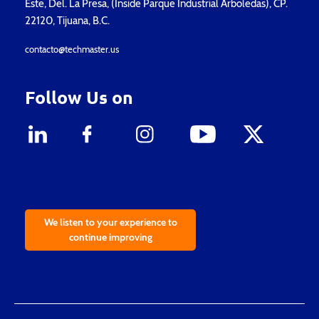
Este, Del. La Presa, (Inside Parque Industrial Arboledas), CP.
22120, Tijuana, B.C.
contacto@techmaster.us
Follow Us on
We listen to your experience to
continue improving