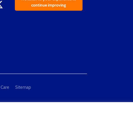
continue improving
 Care
Sitemap
al Measurement and Testing"