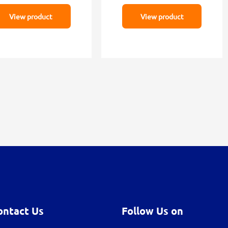
View product
View product
ontact Us
Follow Us on