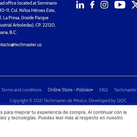
d office located at Seminario
0-11, Col. Niños Héroes Este,
. La Presa, (Inside Parque
ustrial Arboledas), CP. 22120,
uana, B.C.
ntacto@techmaster.us
Terms and conditions
Online Store - Policies
FAQ
Techmaster
Copyright © 2021 Techmaster de México. Developed by
QDC
.
he Global Leader in Test Equipment Solutions - Calibration, Dimension
s para mejorar tu experiencia de compra. Al continuar con la
kies y tecnologías. Puedes leer más al respecto en nuestro
PROFECO
CONDUSEF