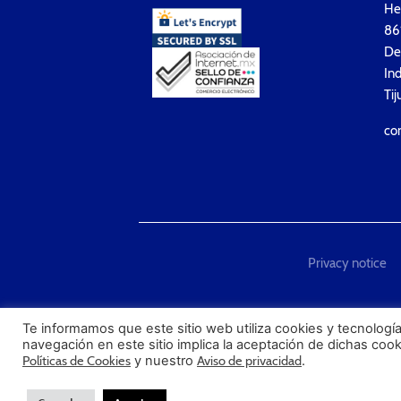
Hea
861
Del
Ind
Tij
co
Privacy notice
"Techmaster de México is T
Te informamos que este sitio web utiliza cookies y tecnología
navegación en este sitio implica la aceptación de dichas coo
Políticas de Cookies
y nuestro
Aviso de privacidad
.