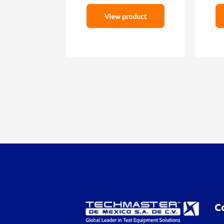
View product
C