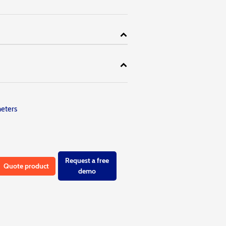
eters
Request a free
Quote product
demo