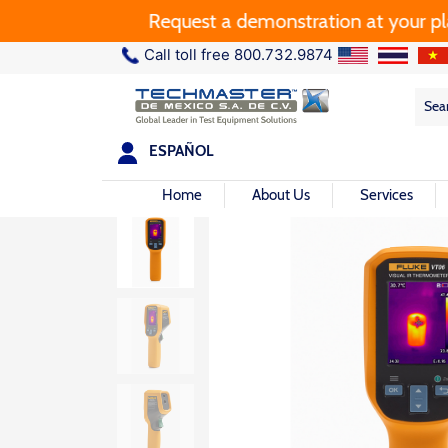
Request a demonstration at your plant.
Call toll free 800.732.9874
Sea
Sea
for:
ESPAÑOL
Home
About Us
Services