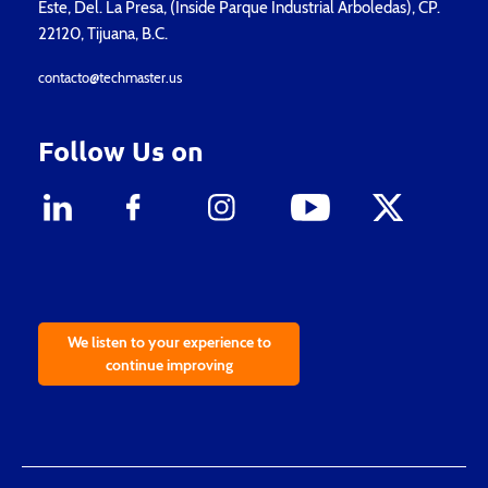
Este, Del. La Presa, (Inside Parque Industrial Arboledas), CP.
22120, Tijuana, B.C.
contacto@techmaster.us
Follow Us on
We listen to your experience to
continue improving