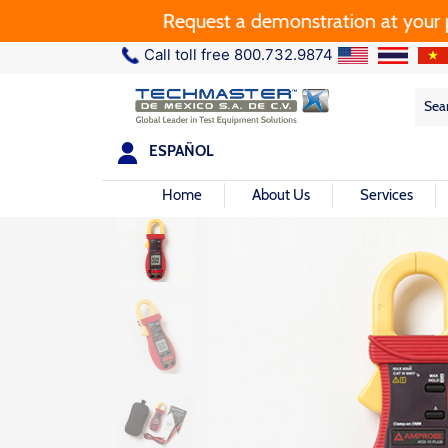
Request a demonstration at your plant.
Call toll free 800.732.9874
Sea
Sea
for:
ESPAÑOL
Home
About Us
Services