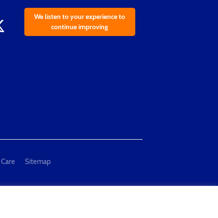
We listen to your experience to
continue improving
 Care
Sitemap
al Measurement and Testing"