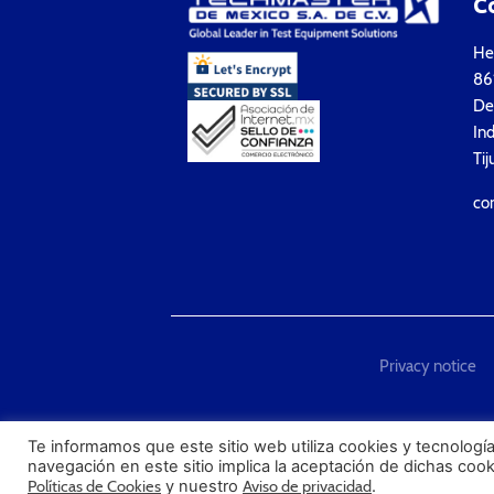
C
Hea
861
Del
Ind
Tij
co
Privacy notice
"Techmaster de México is T
Te informamos que este sitio web utiliza cookies y tecnología
navegación en este sitio implica la aceptación de dichas coo
Políticas de Cookies
y nuestro
Aviso de privacidad
.