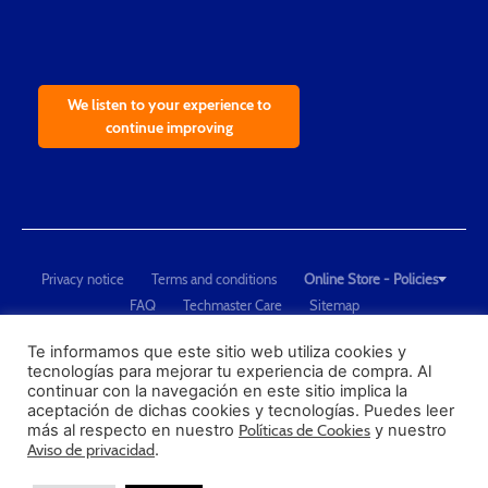
We listen to your experience to
continue improving
Privacy notice
Terms and conditions
Online Store - Policies
FAQ
Techmaster Care
Sitemap
Copyright © 2021 Techmaster de México. Developed by
QDC
.
"Techmaster de México is The Global Leader in Test Equipment Solutions -
Te informamos que este sitio web utiliza cookies y
tecnologías para mejorar tu experiencia de compra. Al
Calibration, Dimensional Measurement and Testing"
continuar con la navegación en este sitio implica la
aceptación de dichas cookies y tecnologías. Puedes leer
PROFECO
más al respecto en nuestro
Políticas de Cookies
y nuestro
CONDUSEF
Aviso de privacidad
.