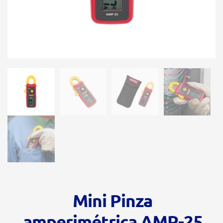
Mini Pinza
amperimétrica AMP-25