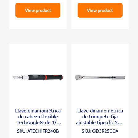
View product
View product
Llave dinamométrica
Llave dinamométrica
de cabeza flexible
de trinquete fija
TechAngle® de 1/4
ajustable tipo clic SAE
“(12-240 in-lb)
con accionamiento de
SKU: ATECH1FR240B
SKU: QD3R2500A
1/2 “(500-2,500 in-lb)