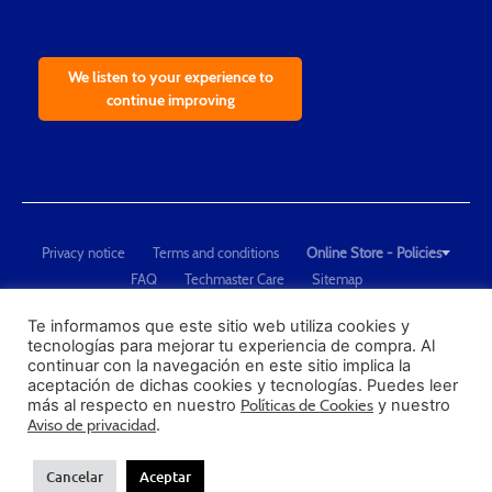
We listen to your experience to
continue improving
Privacy notice
Terms and conditions
Online Store - Policies
FAQ
Techmaster Care
Sitemap
Copyright © 2021 Techmaster de México. Developed by
QDC
.
"Techmaster de México is The Global Leader in Test Equipment Solutions -
Te informamos que este sitio web utiliza cookies y
tecnologías para mejorar tu experiencia de compra. Al
Calibration, Dimensional Measurement and Testing"
continuar con la navegación en este sitio implica la
aceptación de dichas cookies y tecnologías. Puedes leer
PROFECO
más al respecto en nuestro
Políticas de Cookies
y nuestro
CONDUSEF
Aviso de privacidad
.
Cancelar
Aceptar